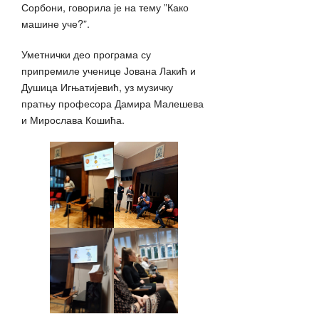
Сорбони, говорила је на тему ”Како
машине уче?”.
Уметнички део програма су
припремиле ученице Јована Лакић и
Душица Игњатијевић, уз музичку
пратњу професора Дамира Малешева
и Мирослава Кошића.