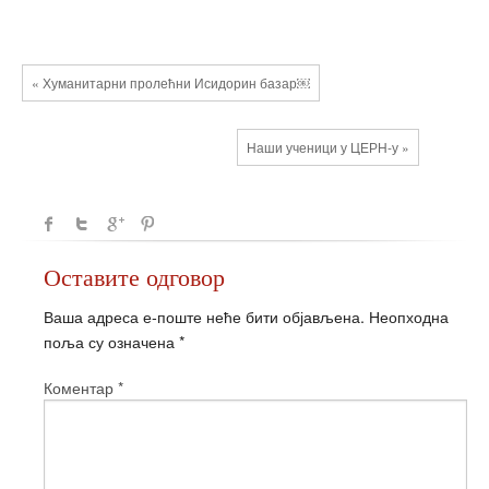
« Хуманитарни пролећни Исидорин базар￼
Наши ученици у ЦЕРН-у »
Оставите одговор
Ваша адреса е-поште неће бити објављена.
Неопходна
поља су означена
*
Коментар
*