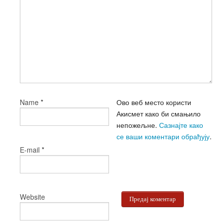
*
Ово веб место користи
Name
Акисмет како би смањило
непожељне.
Сазнајте како
се ваши коментари обрађују
.
*
E-mail
Website