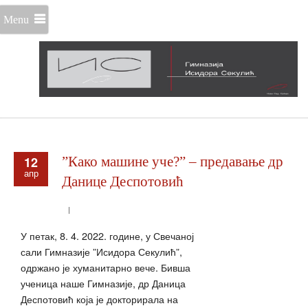
Menu
12
”Како машине уче?” – предавање др
апр
Данице Деспотовић
У петак, 8. 4. 2022. године, у Свечаној
сали Гимназије ”Исидора Секулић”,
одржано је хуманитарно вече. Бивша
ученица наше Гимназије, др Даница
Деспотовић која је докторирала на