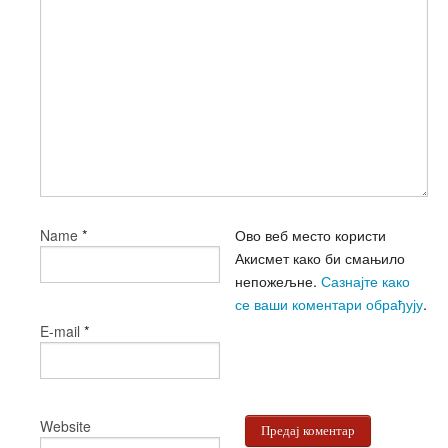
*
Ово веб место користи
Name
Акисмет како би смањило
непожељне.
Сазнајте како
се ваши коментари обрађују
.
*
E-mail
Website