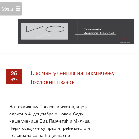
Menu
25
Пласман ученика на такмичењу
дец
Пословни изазов
На такмичењу Пословни изазов, које је
одржано 4. децембра у Новом Саду,
наше ученице Ема Парчетић и Милица
Пејин освојиле су прво и треће место и
пласирале се на Национално