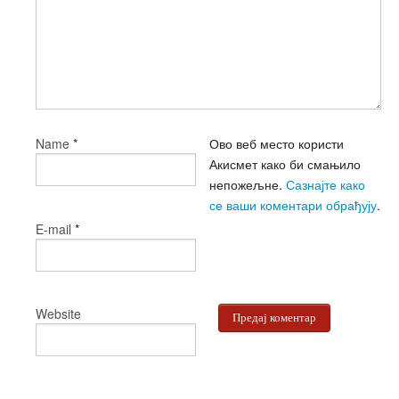
*
Ово веб место користи
Name
Акисмет како би смањило
непожељне.
Сазнајте како
се ваши коментари обрађују
.
*
E-mail
Website