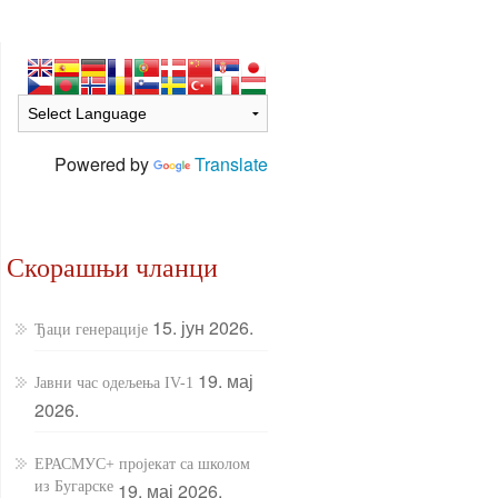
Powered by
Translate
Скорашњи чланци
15. јун 2026.
Ђаци генерације
19. мај
Јавни час одељења IV-1
2026.
ЕРАСМУС+ пројекат са школом
из Бугарске
19. мај 2026.