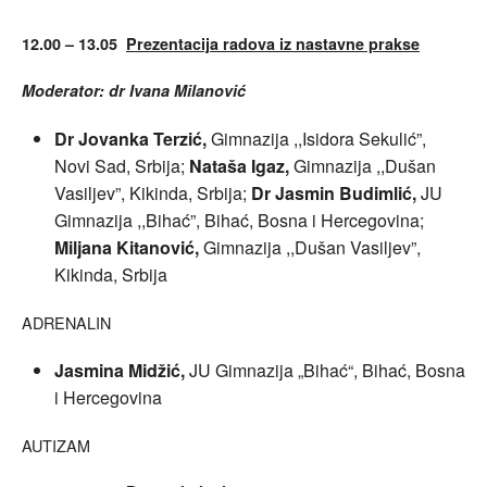
12.00 – 13.05
Prezentacija radova iz nastavne prakse
Moderator: dr Ivana Milanović
Dr Jovanka Terzić,
Gimnazija ,,Isidora Sekulić”,
Novi Sad, Srbija;
Nataša Igaz,
Gimnazija ,,Dušan
Vasiljev”, Kikinda, Srbija;
Dr Jasmin Budimlić,
JU
Gimnazija ,,Bihać”, Bihać, Bosna i Hercegovina;
Miljana Kitanović,
Gimnazija ,,Dušan Vasiljev”,
Kikinda, Srbija
ADRENALIN
Jasmina Midžić,
JU Gimnazija „Bihać“, Bihać, Bosna
i Hercegovina
AUTIZAM