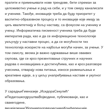
пратити и примењивати нове трендове, бити спреман за
целоживотно учење и рад на себи, и у том смеру каналисати
и ученике. Такође, иновације треба да буду приоритет у
васпитно-образовном процесу и то иновације које имају за
циљ квалитетнију и бољу наставу, са фокусом на ученику и
учењу. Информатичка писменост ученика треба да буде
императив рада, као и да се информационе технологије
укључују у наставни процес, а да се могућности тих
технологија искористе на најбољи могући начин, за учење. У
том смислу, веома је важно одржавање више оваквих
скупова, где се кроз презентовање стручних и научних
радова о иновацијама и достигнућима, као и кроз разговоре
учесника, отварају нова питања, износе размишљања и
креативне идеје, а у циљу унапређивања наставе и укупног
образовања.
У сарадњиГимназије „ИсидораСекулић“
иПедагошкогдруштваВојводине, публикованје, као и
свакегодине,
вишејезичниЗборникрадоваучесникаКонференције.