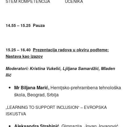
STEM KOMPETENCIJA UČENIKA
14.55 – 15.25 Pauza
15.25 – 16.40
Prezentacija radova u okviru podteme:
Nastava kao izazov
Moderatori: Kristina Vukelić, Ljiljana Samardžić, Mladen
Ilić
Mr Biljana Marić,
Hemijsko-prehrambena tehnološka
škola, Beograd, Srbija
„LEARNING TO SUPPORT INCLUSION“ – EVROPSKA
ISKUSTVA
Aleksandra Strahinić,
Gimnazija „Jovan Jovanović