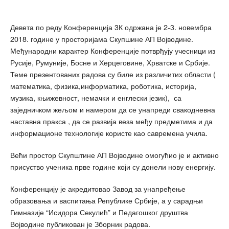
Девета по реду Конференција 3К одржана је 2-3. новембра
2018. године у просторијама Скупшине АП Војводине.
Међународни карактер Конференције потврђују учесници из
Русије, Румуније, Босне и Херцеговине, Хрватске и Србије.
Теме презентованих радова су биле из различитих области (
математика, физика,информатика, роботика, историја,
музика, књижевност, немачки и енглески језик), са
заједничком жељом и намером да се унапреди свакодневна
наставна пракса , да се развија веза међу предметима и да
информационе технологије користе као савремена учила.
Већи простор Скупштине АП Војводине омогућио је и активно
присуство ученика прве године који су донели нову енергију.
Конференцију је акредитовао Завод за унапређење
образовања и васпитања Републике Србије, а у сарадњи
Гимназије “Исидора Секулић” и Педагошког друштва
Војводине публикован је Зборник радова.