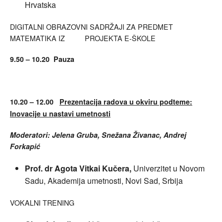
Hrvatska
DIGITALNI OBRAZOVNI SADRŽAJI ZA PREDMET
MATEMATIKA IZ PROJEKTA E-ŠKOLE
9.50 – 10.20 Pauza
10.20 – 12.00
Prezentacija radova u okviru podteme:
Inovacije u nastavi umetnosti
Moderatori: Jelena Gruba, Snežana Živanac, Andrej
Forkapić
Prof. dr Agota Vitkai Kučera,
Univerzitet u Novom
Sadu, Akademija umetnosti, Novi Sad, Srbija
VOKALNI TRENING