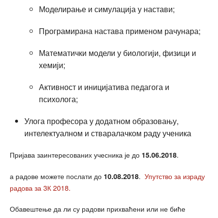
Моделирање и симулација у настави;
Програмирана настава применом рачунара;
Математички модели у биологији, физици и
хемији;
Активност и иницијатива педагога и
психолога;
Улога професора у додатном образовању,
интелектуалном и стваралачком раду ученика
Пријава заинтересованих учесника је до
.
15.06.2018
а радове можете послати до
.
Упутство за израду
10.08
.2018
радова за 3К 2018.
Обавештење да ли су радови прихваћени или не биће