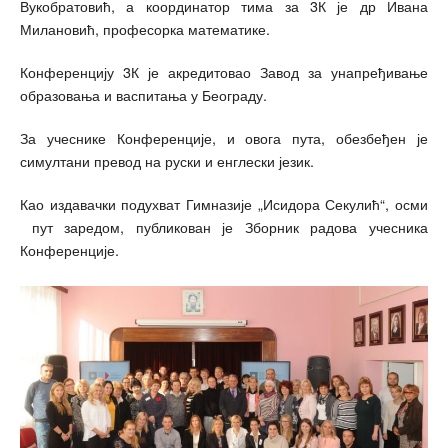
Вукобратовић, а координатор тима за 3К је др Ивана
Милановић, професорка математике.
Конференцију 3К је акредитовао Завод за унапређивање
образовања и васпитања у Београду.
За учеснике Конференције, и овога пута, обезбеђен је
симултани превод на руски и енглески језик.
Као издавачки подухват Гимназије „Исидора Секулић“, осми
пут заредом, публикован је Зборник радова учесника
Конференције.