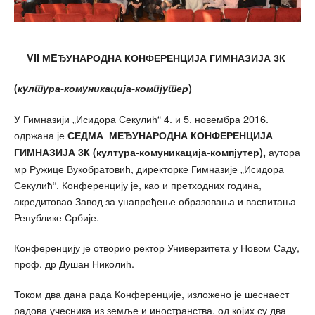
VII МEЂУНАРОДНА КОНФЕРЕНЦИЈА
ГИМНАЗИЈА 3К
(
култура-комуникација-компјутер
)
У Гимназији „Исидора Секулић“ 4. и 5. новембра 2016.
одржана је
СЕДМА МЕЂУНАРОДНА КОНФЕРЕНЦИЈА
аутора
ГИМНАЗИЈА 3К (култура-комуникација-компјутер),
мр Ружице Вукобратовић, директорке Гимназије „Исидора
Секулић“. Конференцију је, као и претходних година,
акредитовао Завод за унапређење образовања и васпитања
Републике Србије.
Конференцију је отворио ректор Универзитета у Новом Саду,
проф. др Душан Николић.
Током два дана рада Конференције, изложено је шеснаест
радова учесника из земље и иностранства, од којих су два