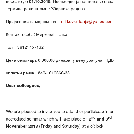
послато до
. Неопходно је поштовање ових
01.10.201
8
термина ради штампе Зборника радова.
Пријаве слати мејлом на:
mirkovic_tanja@yahoo.com
Контакт особа: Мирковић Тања
тел. +38121457132
Цена семинара 6.000,00 динара, у цену урачунат ПДВ
уплатни рачун : 840-1616666-33
Dear colleagues,
We are pleased to invite you to attend or participate in an
nd
rd
accredited seminar which will take place on
2
and 3
(Friday and Saturday) at 9 o’clock
November 2018