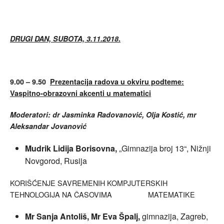
DRUGI DAN, SUBOTA, 3.11.2018
.
9.00 – 9.50
Prezentacija radova u okviru podteme:
Vaspitno-obrazovni akcenti u matematici
Moderatori: dr Jasminka Radovanović, Olja Kostić, mr
Aleksandar Jovanović
Mudrik Lidija Borisovna,
„Gimnazija broj 13“, Nižnji
Novgorod, Rusija
KORIŠĆENJE SAVREMENIH KOMPJUTERSKIH
TEHNOLOGIJA NA ČASOVIMA MATEMATIKE
Mr Sanja Antoliš, Mr Eva Špalj,
gimnazija, Zagreb,