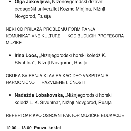
Olga Jakovljeva,
Niženovgorodski državni
pedagoški univerzitet Kozme Minjina, Nižnji
Novgorod, Rusija
NEKI OD PRILAZA PROBLEMU FORMIRANJA
KOMUNIKATIVNE KULTURE KOD BUDUĆIH PROFESORA
MUZIKE
Irina Loos,
„Nižnjegorodski horski koledž K.
Sivuhina“, Nižnji Novgorod, Rusija
OBUKA SVIRANJA KLAVIRA KAO DEO VASPITANJA
HARMONIČNO RAZVIJENE LIČNOSTI
Nadežda Lobakovska,
„Nižnjegorodski horski
koledž L. K. Sivuhina“, Nižnji Novgorod, Rusija
REPERTOAR KAO OSNOVNI FAKTOR MUZIČKE EDUKACIJE
12.00 – 13.00 Pauza, koktel