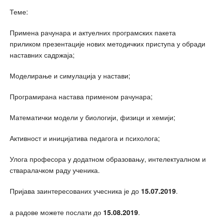
Теме:
Примена рачунара и актуелних програмских пакета
приликом презентације нових методичких приступа у обради
наставних садржаја;
Моделирање и симулација у настави;
Програмирана настава применом рачунара;
Математички модели у биологији, физици и хемији;
Активност и иницијатива педагога и психолога;
Улога професора у додатном образовању, интелектуалном и
стваралачком раду ученика.
Пријава заинтересованих учесника је до
.
15.07.2019
а радове можете послати до
.
15.08
.2019