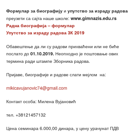
и
Формулар за биографију
упутство за израду радова
преузети са сајта наше школе:
www.gimnazis.edu.rs
Радна биографија – формулар
Упутство за израду радова 3К 2019
Обавештење да ли су радови прихваћени или не биће
послато до
Неопходно је поштовање ових
01.10.201
9.
термина ради штампе Зборника радова.
Пријаве, биографије и радове слати мејлом на:
mikicavujanovic74@gmail.com
Контакт особа: Милена Вујановић
тел. +38121457132
Цена семинара 6.000,00 динара, у цену урачунат ПДВ