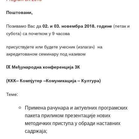
Поштовани
,
Позивамо Вас да
(петак и
02
.
и 03
. новембра 2018
. године
субота) са почетком у 9 часова
присуствујете или будете учесник (излагач) на
акредитованом семинару под називом
IX
Међународна конференција 3
К
(
ККК
–
Компјутер
–
Комуникација
–
Култура
)
Теме:
Примена рачунара и актуелних програмских
пакета приликом презентације нових
методичких приступа у обради наставних
садржаја;