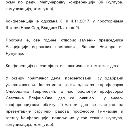
осму по реду, Међународну конференцију 3К (култура,
комуникација, компјутер).
Конференција је одржана 3. и 4.11.2017. у просторијама
Школе (Нови Сад, Владике Платона 2).
Програм је, ове године, отворио заменик председника
Асоцијације европских наставника, Василе Никоара из
Румуније.
Конференција се састојала из практичног и тематског дела.
У оквиру практичног дела, презентовани су одабрани
угледни часови. Час латинског језика одржала је професорка
Слободанка Гавриловић, а час биологије професорка
Светлана Влајнић.Овај део се одвијао у видео-
конференцијском облику. Тематски део се састојао од
презентације стручних радова професора Гимназије и
гостију Конференције, подељених у три секције (култура,
комуникација, компјутер).