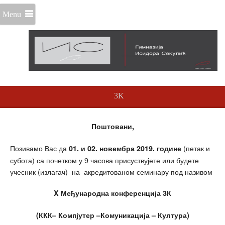
Menu
3K
Поштовани
,
Позивамо Вас да
(петак и
01
.
и 02
. новембра 2019
. године
субота) са почетком у 9 часова присуствујете или будете
учесник (излагач) на акредитованом семинару под називом
X
Међународна конференција 3
К
(
ККК
–
Компјутер
–
Комуникација
–
Култура
)