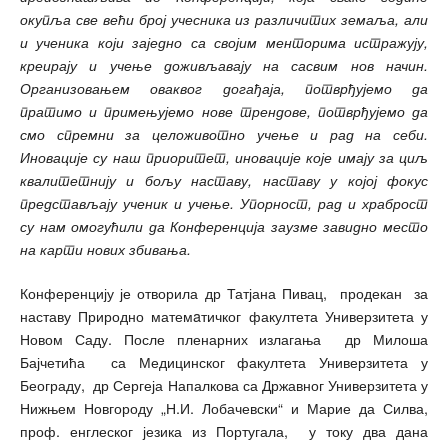
окупља све већи број учесника из различитих земаља, али
и ученика који заједно са својим менторима истражују,
креирају и учење доживљавају на сасвим нов начин.
Организовањем оваквог догађаја, потврђујемо да
пратимо и примењујемо нове трендове, потврђујемо да
смо спремни за целоживотно учење и рад на себи.
Иновације су наш приоритет, иновације које имају за циљ
квалитетнију и бољу наставу, наставу у којој фокус
представљају ученик и учење. Упорност, рад и храброст
су нам омогућили да Конференција заузме завидно место
на карти нових збивања.
Конференцију је отворила др Татјана Пивац, продекан за
наставу Природно матемaтичког факултета Универзитета у
Новом Саду. После пленарних излагања др Милоша
Бајчетића са Медицинског факултета Универзитета у
Београду, др Сергеја Напалкова са Државног Универзитета у
Нижњем Новгороду „Н.И. Лобачевски“ и Марие да Силва,
проф. енглеског језика из Португала, у току два дана