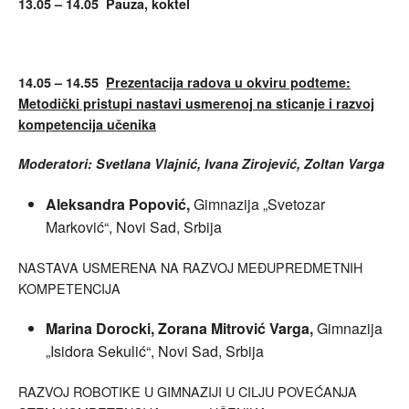
13.05 – 14.05 Pauza, koktel
14.05 – 14.55
Prezentacija radova u okviru podteme:
Metodički pristupi nastavi usmerenoj na sticanje i razvoj
kompetencija učenika
Moderatori: Svetlana Vlajnić, Ivana Zirojević, Zoltan Varga
Aleksandra Popović,
Gimnazija „Svetozar
Marković“, Novi Sad, Srbija
NASTAVA USMERENA NA RAZVOJ MEĐUPREDMETNIH
KOMPETENCIJA
Marina Dorocki,
Zorana Mitrović Varga,
Gimnazija
„Isidora Sekulić“, Novi Sad, Srbija
RAZVOJ ROBOTIKE U GIMNAZIJI U CILJU POVEĆANJA