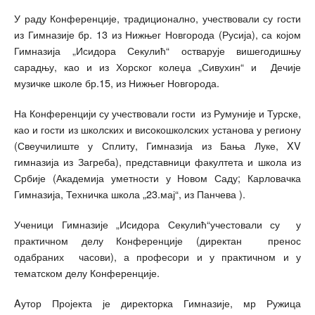
У раду Конференције, традиционално, учествовали су гости
из Гимназије бр. 13 из Нижњег Новгорода (Русија), са којом
Гимназија „Исидора Секулић“ остварује вишегодишњу
сарадњу, као и из Хорског колеџа „Сивухин“ и Дечије
музичке школе бр.15, из Нижњег Новгорода.
На Конференцији су учествовали гости из Румуније и Турске,
као и гости из школских и високошколских установа у региону
(Свеучилиште у Сплиту, Гимназија из Бања Луке, XV
гимназија из Загреба), представници факултета и школа из
Србије (Академија уметности у Новом Саду; Карловачка
Гимназија, Техничка школа „23.мај“, из Панчева ).
Ученици Гимназије „Исидора Секулић“учестовали су у
практичном делу Конференције (директан пренос
одабраних часови), а професори и у практичном и у
тематском делу Конференције.
Aутор Пројекта је директорка Гимназије, мр Ружица