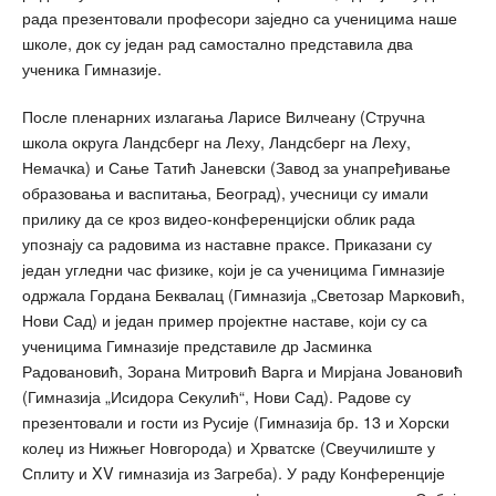
рада презентовали професори заједно са ученицима наше
школе, док су један рад самостално представила два
ученика Гимназије.
После пленарних излагања Ларисе Вилчеану (Стручна
школа округа Ландсберг на Леху, Ландсберг на Леху,
Немачка) и Сање Татић Јаневски (Завод за унапређивање
образовања и васпитања, Београд), учесници су имали
прилику да се кроз видео-конференцијски облик рада
упознају са радовима из наставне праксе. Приказани су
један угледни час физике, који је са ученицима Гимназије
одржала Гордана Беквалац (Гимназија „Светозар Марковић,
Нови Сад) и један пример пројектне наставе, који су са
ученицима Гимназије представиле др Јасминка
Радовановић, Зорана Митровић Варга и Мирјана Јовановић
(Гимназија „Исидора Секулић“, Нови Сад). Радове су
презентовали и гости из Русије (Гимназија бр. 13 и Хорски
колеџ из Нижњег Новгорода) и Хрватске (Свеучилиште у
Сплиту и XV гимназија из Загреба). У раду Конференције