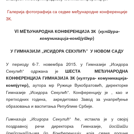
Галерија фотографија са седме међународне конференције
3К.
VI МE
ЂУНАРОДНА КОНФЕРЕНЦИЈА 3К (
култура-
комуникација-компјутер
)
У ГИМНАЗИЈИ „ИСИДОРА СЕКУЛИЋ“ У НОВОМ САДУ
У периоду 6-7. новембра 2015. у Гимназији „Исидора
Секулић“ одржана је
ШЕСТА МЕЂУНАРОДНА
КОНФЕРЕНЦИЈА ГИМНАЗИЈА 3К (култура- комуникација-
аутора мр Ружице Вукобратовић, директорке
компјутер),
Гимназије „Исидора Секулић“. Конференцију је , као и
претходних година, акредитовао Завод за унапређење
образовања и васпитања Републике Србије.
“
, истакла је у својој
Гимназија „Исидора Секулић
ће
поздравној речи директорка Гимназије,
постати
препознатљива по Конференцији, која сваке године