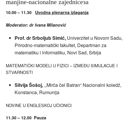
manjine-nacionalne zajedniceза
10.00
–
11.30
Uvodna plenarna izlaganja
Moderator: dr Ivana Milanović
Prof. dr Srboljub Simić,
Univerzitet u Novom Sadu,
Prirodno-matematički fakultet, Departman za
matematiku i informatiku, Novi Sad, Srbija
MATEMATIČKI MODELI U FIZICI – IZMEĐU SIMULACIJE I
STVARNOSTI
Silvija Šošoj,
,,Mirča čel Batran“ Nacionalni koledž,
Konstanca, Rumunija
NOVINE U ENGLESKOJ UČIONICI
11.30 – 12.00 Pauza