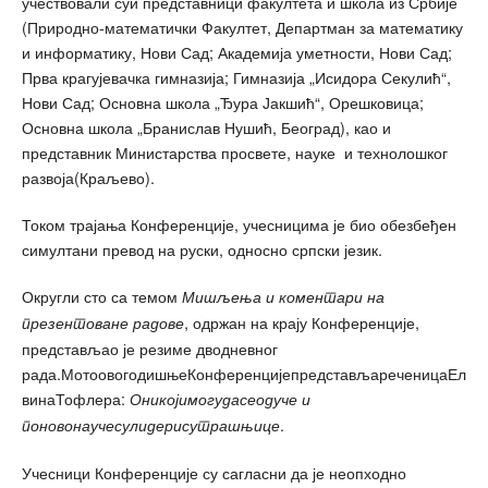
учествовали суи представници факултета и школа из Србије
(Природно-математички Факултет, Департман за математику
и информатику, Нови Сад; Академија уметности, Нови Сад;
Прва крагујевачка гимназија; Гимназија „Исидора Секулић“,
Нови Сад; Основна школа „Ђура Јакшић“, Орешковица;
Основна школа „Бранислав Нушић, Београд), као и
представник Министарства просвете, науке и технолошког
развоја(Краљево).
Током трајања Конференције, учесницима је био обезбеђен
симултани превод на руски, односно српски језик.
Округли сто са темом
Мишљења и коментари на
, одржан на крају Конференције,
презентоване радове
представљао је резиме дводневног
рада.МотоовогодишњеКонференцијепредстављареченицаЕл
винаТофлера:
Оникојимогудасеодуче и
.
поновонаучесулидерисутрашњице
Учесници Конференције су сагласни да је неопходно