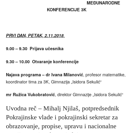
ME
ĐUNARODNE
KONFERENCIJE
3K
.
PRVI DAN, PETAK,
2
.11.201
8
9.00 – 9.30
Prijava učesnika
9.30 – 10.00
Otvaranje konferencije
, profesor matematike,
Najava programa – dr Ivana Milanović
koordinator tima za 3K, Gimnazija „Isidora Sekulić“
, direktor Gimnazije „Isidora Sekulić“
mr Ružica Vukobratović
Uvodna reč – Mihalj Njilaš, potpredsednik
Pokrajinske vlade i pokrajinski sekretar za
obrazovanje, propise, upravu i nacionalne